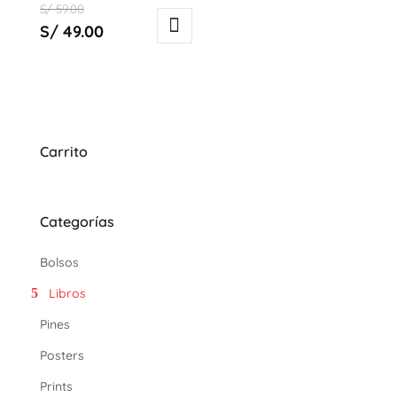
El
S/
59.00
precio
El
S/
49.00
original
precio
era:
actual
S/ 59.00.
es:
S/ 49.00.
Carrito
Categorías
Bolsos
Libros
Pines
Posters
Prints