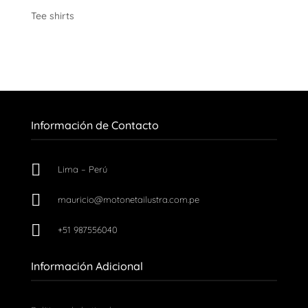
Tee shirts
Información de Contacto

Lima – Perú

mauricio@motonetailustra.com.pe

+51 987556040
Información Adicional